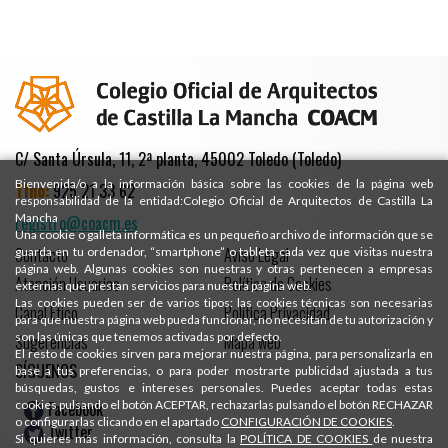
C/ Santa Úrsula, 11, 2ª planta, 45002 Toledo (Toledo)
Bienvenida/o a la información básica sobre las cookies de la página web
Tfno:
925 21 33 62
responsabilidad de la entidad:Colegio Oficial de Arquitectos de Castilla La
Mancha
registro@coacm.es
Una cookie o galleta informática es un pequeño archivo de información que se
Contacto
Aviso Legal
guarda en tu ordenador, “smartphone” o tableta cada vez que visitas nuestra
página web. Algunas cookies son nuestras y otras pertenecen a empresas
Atención Usuarios
Política de Cookies
externas que prestan servicios para nuestra página web.
Las cookies pueden ser de varios tipos: las cookies técnicas son necesarias
Canal Ético
Política Privacidad
para que nuestra página web pueda funcionar, no necesitan de tu autorización y
son las únicas que tenemos activadas por defecto.
Sugerencias
Mapa web
El resto de cookies sirven para mejorar nuestra página, para personalizarla en
SÍGUENOS
base a tus preferencias, o para poder mostrarte publicidad ajustada a tus
búsquedas, gustos e intereses personales. Puedes aceptar todas estas
Facebook
cookies pulsando el botón ACEPTAR, rechazarlas pulsando el botón RECHAZAR
o configurarlas clicando en el apartado
CONFIGURACIÓN DE COOKIES
.
Twitter
Si quieres más información, consulta la
POLÍTICA DE COOKIES
de nuestra